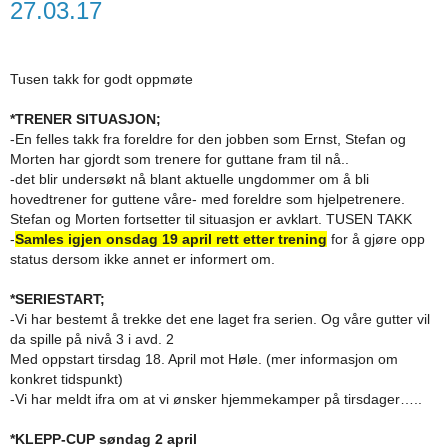
27.03.17
Tusen takk for godt oppmøte
*TRENER SITUASJON;
-En felles takk fra foreldre for den jobben som Ernst, Stefan og
Morten har gjordt som trenere for guttane fram til nå..
-det blir undersøkt nå blant aktuelle ungdommer om å bli
hovedtrener for guttene våre- med foreldre som hjelpetrenere.
Stefan og Morten fortsetter til situasjon er avklart. TUSEN TAKK
-
Samles igjen onsdag 19 april rett etter trening
for å gjøre opp
status dersom ikke annet er informert om.
*SERIESTART;
-Vi har bestemt å trekke det ene laget fra serien. Og våre gutter vil
da spille på nivå 3 i avd. 2
Med oppstart tirsdag 18. April mot Høle. (mer informasjon om
konkret tidspunkt)
-Vi har meldt ifra om at vi ønsker hjemmekamper på tirsdager…..
*KLEPP-CUP søndag 2 april