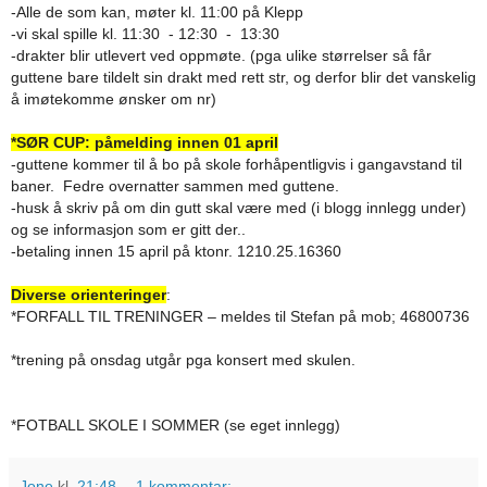
-Alle de som kan, møter kl. 11:00 på Klepp
-vi skal spille kl. 11:30 - 12:30 - 13:30
-drakter blir utlevert ved oppmøte. (pga ulike størrelser så får
guttene bare tildelt sin drakt med rett str, og derfor blir det vanskelig
å imøtekomme ønsker om nr)
*SØR CUP: påmelding innen 01 april
-guttene kommer til å bo på skole forhåpentligvis i gangavstand til
baner. Fedre overnatter sammen med guttene.
-husk å skriv på om din gutt skal være med (i blogg innlegg under)
og se informasjon som er gitt der..
-betaling innen 15 april på ktonr. 1210.25.16360
Diverse orienteringer
:
*FORFALL TIL TRENINGER – meldes til Stefan på mob; 46800736
*trening på onsdag utgår pga konsert med skulen.
*FOTBALL SKOLE I SOMMER (se eget innlegg)
Jone
kl.
21:48
1 kommentar: