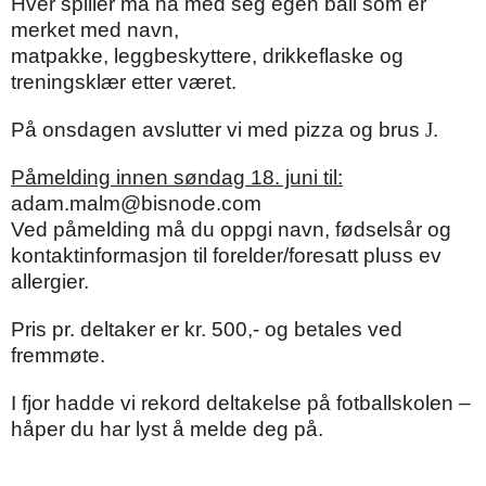
Hver spiller må ha med seg egen ball som er
merket med navn,
matpakke, leggbeskyttere, drikkeflaske og
treningsklær etter været.
På onsdagen avslutter vi med pizza og brus
J
.
Påmelding innen søndag 18. juni til:
adam.malm@bisnode.com
Ved påmelding må du oppgi navn, fødselsår og
kontaktinformasjon til forelder/foresatt pluss ev
allergier.
Pris pr. deltaker er kr. 500,- og betales ved
fremmøte.
I fjor hadde vi rekord deltakelse på fotballskolen –
håper du har lyst å melde deg på.