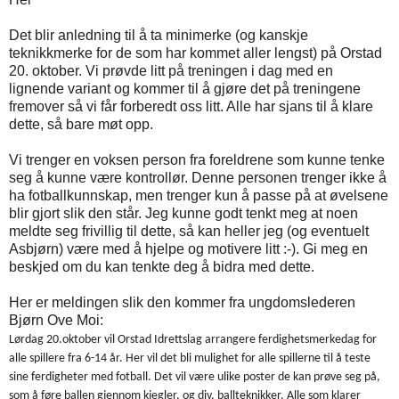
Det blir anledning til å ta minimerke (og kanskje
teknikkmerke for de som har kommet aller lengst) på Orstad
20. oktober. Vi prøvde litt på treningen i dag med en
lignende variant og kommer til å gjøre det på treningene
fremover så vi får forberedt oss litt. Alle har sjans til å klare
dette, så bare møt opp.
Vi trenger en voksen person fra foreldrene som kunne tenke
seg å kunne være kontrollør. Denne personen trenger ikke å
ha fotballkunnskap, men trenger kun å passe på at øvelsene
blir gjort slik den står. Jeg kunne godt tenkt meg at noen
meldte seg frivillig til dette, så kan heller jeg (og eventuelt
Asbjørn) være med å hjelpe og motivere litt :-). Gi meg en
beskjed om du kan tenkte deg å bidra med dette.
Her er meldingen slik den kommer fra ungdomslederen
Bjørn Ove Moi:
Lørdag 20.oktober vil
Orstad Idrettslag
arrangere ferdighetsmerkedag for
alle spillere fra 6-14 år. Her vil det bli mulighet for alle spillerne til å teste
sine ferdigheter med fotball. Det vil være ulike poster de kan prøve seg på,
som å føre ballen gjennom kjegler, og div. ballteknikker. Alle som klarer