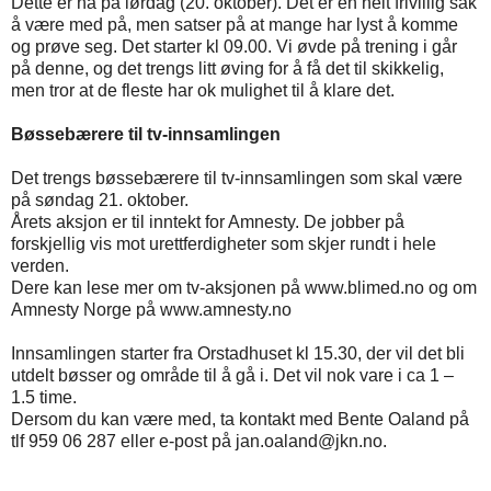
Dette er nå på lørdag (20. oktober). Det er en helt frivillig sak
å være med på, men satser på at mange har lyst å komme
og prøve seg. Det starter kl 09.00. Vi øvde på trening i går
på denne, og det trengs litt øving for å få det til skikkelig,
men tror at de fleste har ok mulighet til å klare det.
Bøssebærere til tv-innsamlingen
Det trengs bøssebærere til tv-innsamlingen som skal være
på søndag 21. oktober.
Årets aksjon er til inntekt for Amnesty. De jobber på
forskjellig vis mot urettferdigheter som skjer rundt i hele
verden.
Dere kan lese mer om tv-aksjonen på www.blimed.no og om
Amnesty Norge på www.amnesty.no
Innsamlingen starter fra Orstadhuset kl 15.30, der vil det bli
utdelt bøsser og område til å gå i. Det vil nok vare i ca 1 –
1.5 time.
Dersom du kan være med, ta kontakt med Bente Oaland på
tlf 959 06 287 eller e-post på jan.oaland@jkn.no.