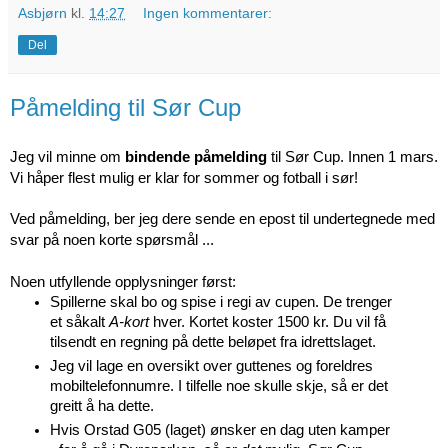
Asbjørn
kl.
14:27
Ingen kommentarer:
Del
Påmelding til Sør Cup
Jeg vil minne om
bindende påmelding
til Sør Cup. Innen 1 mars.
Vi håper flest mulig er klar for sommer og fotball i sør!
Ved påmelding, ber jeg dere sende en epost til undertegnede med
svar på noen korte spørsmål ...
Noen utfyllende opplysninger først:
Spillerne skal bo og spise i regi av cupen. De trenger
et såkalt
A-kort
hver. Kortet koster 1500 kr. Du vil få
tilsendt en regning på dette beløpet fra idrettslaget.
Jeg vil lage en oversikt over guttenes og foreldres
mobiltelefonnumre. I tilfelle noe skulle skje, så er det
greitt å ha dette.
Hvis Orstad G05 (laget) ønsker en dag uten kamper