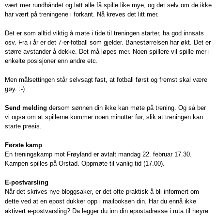
vært mer rundhåndet og latt alle få spille like mye, og det selv om de ikke
har vært på treningene i forkant. Nå kreves det litt mer.
Det er som alltid viktig å møte i tide til treningen starter, ha god innsats
osv. Fra i år er det 7-er-fotball som gjelder. Banestørrelsen har økt. Det er
større avstander å dekke. Det må løpes mer. Noen spillere vil spille mer i
enkelte posisjoner enn andre etc.
Men målsettingen står selvsagt fast, at fotball først og fremst skal være
gøy. :-)
Send melding
dersom sønnen din ikke kan møte på trening. Og så ber
vi også om at spillerne kommer noen minutter før, slik at treningen kan
starte presis.
Første kamp
En treningskamp mot Frøyland er avtalt mandag 22. februar 17.30.
Kampen spilles på Orstad. Oppmøte til vanlig tid (17.00).
E-postvarsling
Når det skrives nye bloggsaker, er det ofte praktisk å bli informert om
dette ved at en epost dukker opp i mailboksen din. Har du ennå ikke
aktivert e-postvarsling? Da legger du inn din epostadresse i ruta til høyre