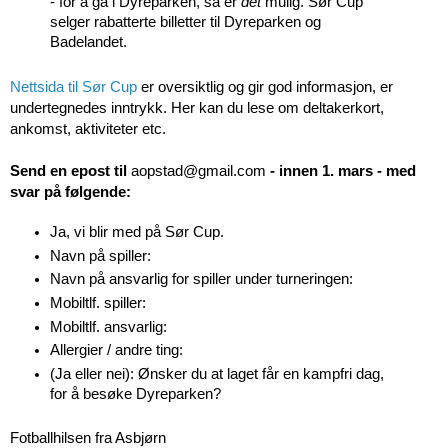
- for å gå i Dyreparken, så er
det
mulig. Sør Cup
selger rabatterte billetter til Dyreparken og
Badelandet.
Nettsida til Sør Cup
er oversiktlig og gir god informasjon, er
undertegnedes inntrykk. Her kan du lese om deltakerkort,
ankomst, aktiviteter etc.
Send en epost til
aopstad@gmail.com
- innen 1. mars - med
svar på følgende:
Ja, vi blir med på Sør Cup.
Navn på spiller:
Navn på ansvarlig for spiller under turneringen:
Mobiltlf. spiller:
Mobiltlf. ansvarlig:
Allergier / andre ting:
(Ja eller nei): Ønsker du at laget får en kampfri dag,
for å besøke Dyreparken?
Fotballhilsen fra Asbjørn