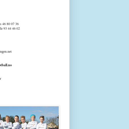
s 46 80 07 36
e 93 44 46 02
snes
ngen.net
tball.no
r