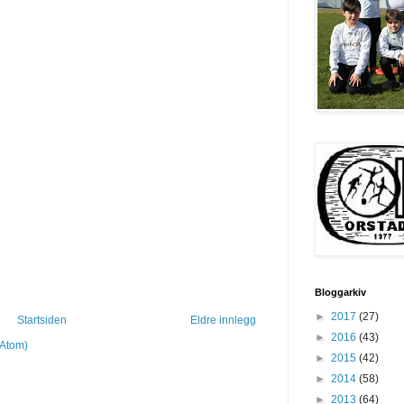
Bloggarkiv
►
2017
(27)
Startsiden
Eldre innlegg
►
2016
(43)
(Atom)
►
2015
(42)
►
2014
(58)
►
2013
(64)