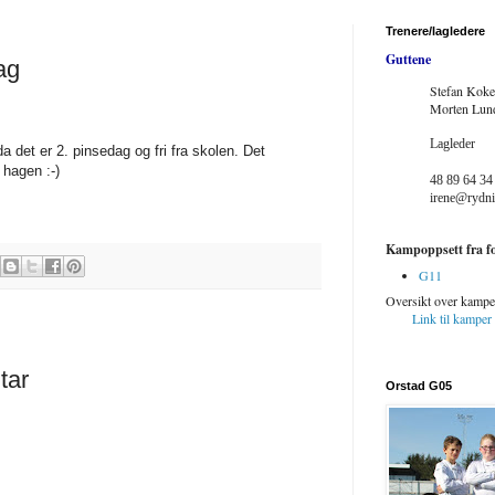
Trenere/lagledere
Guttene
ag
Stefan Koke
Morten Lund
Lagleder
 da det er 2. pinsedag og fri fra skolen. Det
Irene H Ref
 hagen :-)
48 89 64 34
irene@rydni
Kampoppsett fra fo
G11
Oversikt over kampe
Link til kamper
tar
Orstad G05