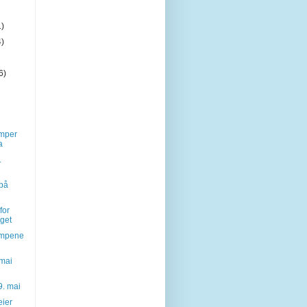
1)
4)
6)
mper
a
.
på
for
get
ampene
 mai
. mai
eier