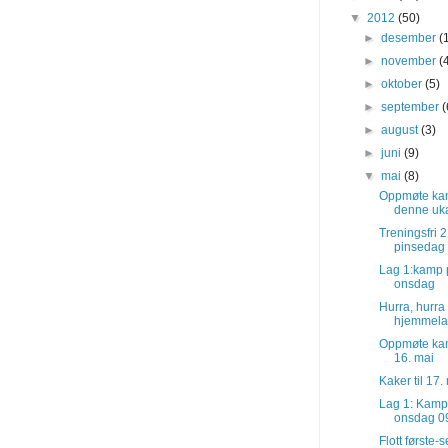
▼
2012
(50)
►
desember
(
►
november
(
►
oktober
(5)
►
september
(
►
august
(3)
►
juni
(9)
▼
mai
(8)
Oppmøte ka
denne uk
Treningsfri 2
pinsedag
Lag 1:kamp 
onsdag
Hurra, hurra 
hjemmela
Oppmøte k
16. mai
Kaker til 17.
Lag 1: Kamp
onsdag 09
Flott første-s