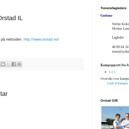
Trenere/lagledere
Guttene
 Orstad IL
Stefan Koke
Morten Lund
Lagleder
 på nettsiden:
http://www.orstad.no/
Irene H Ref
48 89 64 34
irene@rydni
Kampoppsett fra fo
G11
Oversikt over kampe
Link til kamper
tar
Orstad G05