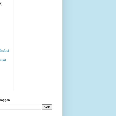
5)
 årsfest
tart
bloggen