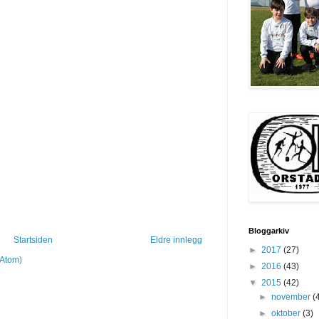
Bloggarkiv
Startsiden
Eldre innlegg
►
2017
(27)
(Atom)
►
2016
(43)
▼
2015
(42)
►
november
(
►
oktober
(3)