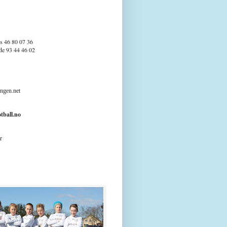
s 46 80 07 36
e 93 44 46 02
snes
ngen.net
tball.no
r