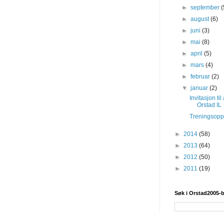
►
september
(
►
august
(6)
►
juni
(3)
►
mai
(8)
►
april
(5)
►
mars
(4)
►
februar
(2)
▼
januar
(2)
Invitasjon til
Orstad IL
Treningsopps
►
2014
(58)
►
2013
(64)
►
2012
(50)
►
2011
(19)
Søk i Orstad2005-