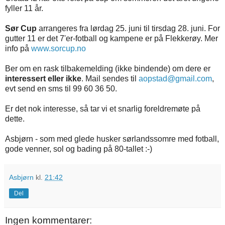
fyller 11 år.
Sør Cup
arrangeres fra lørdag 25. juni til tirsdag 28. juni. For
gutter 11 er det 7'er-fotball og kampene er på Flekkerøy. Mer
info på
www.sorcup.no
Ber om en rask tilbakemelding (ikke bindende) om dere er
interessert eller ikke
. Mail sendes til
aopstad@gmail.com
,
evt send en sms til 99 60 36 50.
Er det nok interesse, så tar vi et snarlig foreldremøte på
dette.
Asbjørn - som med glede husker sørlandssomre med fotball,
gode venner, sol og bading på 80-tallet :-)
Asbjørn
kl.
21:42
Del
Ingen kommentarer: